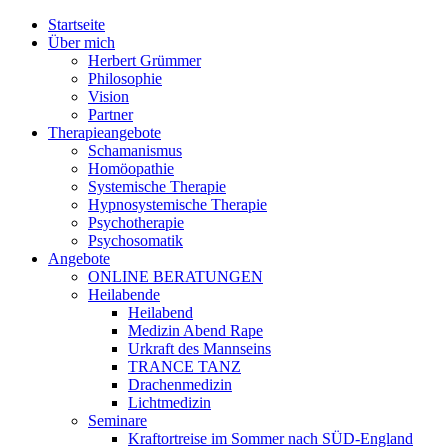
Jump to navigation
Startseite
Über mich
Herbert Grümmer
Philosophie
Vision
Partner
Therapieangebote
Schamanismus
Homöopathie
Systemische Therapie
Hypnosystemische Therapie
Psychotherapie
Psychosomatik
Angebote
ONLINE BERATUNGEN
Heilabende
Heilabend
Medizin Abend Rape
Urkraft des Mannseins
TRANCE TANZ
Drachenmedizin
Lichtmedizin
Seminare
Kraftortreise im Sommer nach SÜD-England