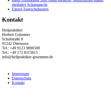
Basis Ausbildung zum Natur-HeilerIn, Medizinfrau/-mann,
mediale/r Schamane/in
Einzel-Tageschulungen
Kontakt
Heilpraktiker
Herbert Grümmer
Schulstraße 8
91242 Ottensoos
Tel.: +49 9123 9896500
Tel.: +49 172 8115815
info@heilpraktiker-gruemmer.de
Impressum
Datenschutz
Kontakt