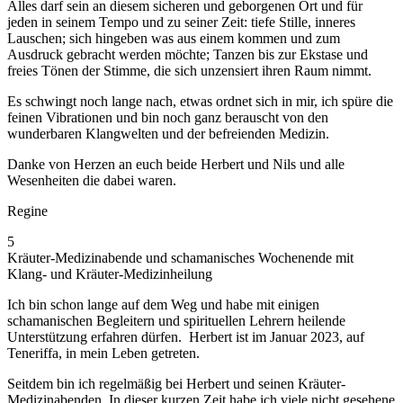
Alles darf sein an diesem sicheren und geborgenen Ort und für
jeden in seinem Tempo und zu seiner Zeit: tiefe Stille, inneres
Lauschen; sich hingeben was aus einem kommen und zum
Ausdruck gebracht werden möchte; Tanzen bis zur Ekstase und
freies Tönen der Stimme, die sich unzensiert ihren Raum nimmt.
Es schwingt noch lange nach, etwas ordnet sich in mir, ich spüre die
feinen Vibrationen und bin noch ganz berauscht von den
wunderbaren Klangwelten und der befreienden Medizin.
Danke von Herzen an euch beide Herbert und Nils und alle
Wesenheiten die dabei waren.
Regine
5
Kräuter-Medizinabende und schamanisches Wochenende mit
Klang- und Kräuter-Medizinheilung
Ich bin schon lange auf dem Weg und habe mit einigen
schamanischen Begleitern und spirituellen Lehrern heilende
Unterstützung erfahren dürfen. Herbert ist im Januar 2023, auf
Teneriffa, in mein Leben getreten.
Seitdem bin ich regelmäßig bei Herbert und seinen Kräuter-
Medizinabenden. In dieser kurzen Zeit habe ich viele nicht gesehene