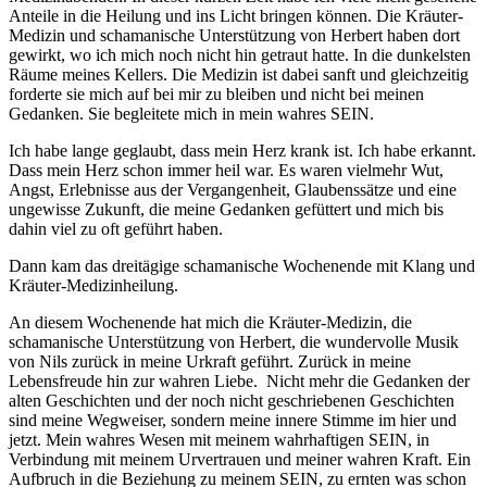
Anteile in die Heilung und ins Licht bringen können. Die Kräuter-
Medizin und schamanische Unterstützung von Herbert haben dort
gewirkt, wo ich mich noch nicht hin getraut hatte. In die dunkelsten
Räume meines Kellers. Die Medizin ist dabei sanft und gleichzeitig
forderte sie mich auf bei mir zu bleiben und nicht bei meinen
Gedanken. Sie begleitete mich in mein wahres SEIN.
Ich habe lange geglaubt, dass mein Herz krank ist. Ich habe erkannt.
Dass mein Herz schon immer heil war. Es waren vielmehr Wut,
Angst, Erlebnisse aus der Vergangenheit, Glaubenssätze und eine
ungewisse Zukunft, die meine Gedanken gefüttert und mich bis
dahin viel zu oft geführt haben.
Dann kam das dreitägige schamanische Wochenende mit Klang und
Kräuter-Medizinheilung.
An diesem Wochenende hat mich die Kräuter-Medizin, die
schamanische Unterstützung von Herbert, die wundervolle Musik
von Nils zurück in meine Urkraft geführt. Zurück in meine
Lebensfreude hin zur wahren Liebe. Nicht mehr die Gedanken der
alten Geschichten und der noch nicht geschriebenen Geschichten
sind meine Wegweiser, sondern meine innere Stimme im hier und
jetzt. Mein wahres Wesen mit meinem wahrhaftigen SEIN, in
Verbindung mit meinem Urvertrauen und meiner wahren Kraft. Ein
Aufbruch in die Beziehung zu meinem SEIN, zu ernten was schon