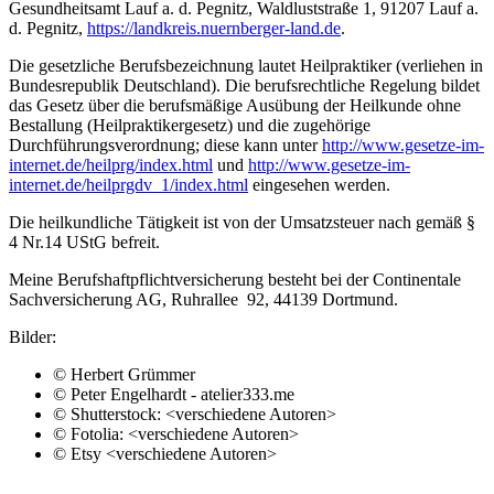
Gesundheitsamt Lauf a. d. Pegnitz, Waldluststraße 1, 91207 Lauf a.
d. Pegnitz,
https://landkreis.nuernberger-land.de
.
Die gesetzliche Berufsbezeichnung lautet Heilpraktiker (verliehen in
Bundesrepublik Deutschland). Die berufsrechtliche Regelung bildet
das Gesetz über die berufsmäßige Ausübung der Heilkunde ohne
Bestallung (Heilpraktikergesetz) und die zugehörige
Durchführungsverordnung; diese kann unter
http://www.gesetze-im-
internet.de/heilprg/index.html
und
http://www.gesetze-im-
internet.de/heilprgdv_1/index.html
eingesehen werden.
Die heilkundliche Tätigkeit ist von der Umsatzsteuer nach gemäß §
4 Nr.14 UStG befreit.
Meine Berufshaftpflichtversicherung besteht bei der Continentale
Sachversicherung AG, Ruhrallee 92, 44139 Dortmund.
Bilder:
© Herbert Grümmer
© Peter Engelhardt - atelier333.me
© Shutterstock: <verschiedene Autoren>
© Fotolia: <verschiedene Autoren>
© Etsy <verschiedene Autoren>