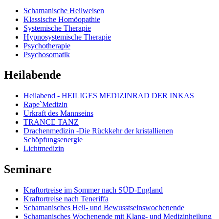
Schamanische Heilweisen
Klassische Homöopathie
Systemische Therapie
Hypnosystemische Therapie
Psychotherapie
Psychosomatik
Heilabende
Heilabend - HEILIGES MEDIZINRAD DER INKAS
Rape`Medizin
Urkraft des Mannseins
TRANCE TANZ
Drachenmedizin -Die Rückkehr der kristallienen
Schöpfungsenergie
Lichtmedizin
Seminare
Kraftortreise im Sommer nach SÜD-England
Kraftortreise nach Teneriffa
Schamanisches Heil- und Bewusstseinswochenende
Schamanisches Wochenende mit Klang- und Medizinheilung