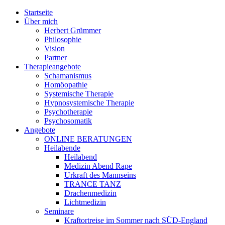
Jump to navigation
Startseite
Über mich
Herbert Grümmer
Philosophie
Vision
Partner
Therapieangebote
Schamanismus
Homöopathie
Systemische Therapie
Hypnosystemische Therapie
Psychotherapie
Psychosomatik
Angebote
ONLINE BERATUNGEN
Heilabende
Heilabend
Medizin Abend Rape
Urkraft des Mannseins
TRANCE TANZ
Drachenmedizin
Lichtmedizin
Seminare
Kraftortreise im Sommer nach SÜD-England