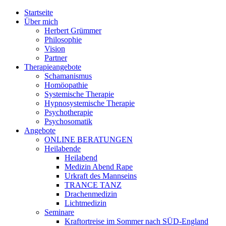
Jump to navigation
Startseite
Über mich
Herbert Grümmer
Philosophie
Vision
Partner
Therapieangebote
Schamanismus
Homöopathie
Systemische Therapie
Hypnosystemische Therapie
Psychotherapie
Psychosomatik
Angebote
ONLINE BERATUNGEN
Heilabende
Heilabend
Medizin Abend Rape
Urkraft des Mannseins
TRANCE TANZ
Drachenmedizin
Lichtmedizin
Seminare
Kraftortreise im Sommer nach SÜD-England