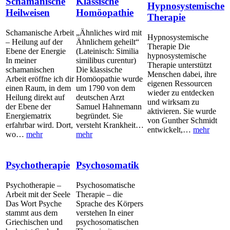
Schamanische
Klassische
Hypnosystemische
Heilweisen
Homöopathie
Therapie
Schamanische Arbeit
„Ähnliches wird mit
Hypnosystemische
– Heilung auf der
Ähnlichem geheilt“
Therapie Die
Ebene der Energie
(Lateinisch: Similia
hypnosystemische
In meiner
similibus curentur)
Therapie unterstützt
schamanischen
Die klassische
Menschen dabei, ihre
Arbeit eröffne ich dir
Homöopathie wurde
eigenen Ressourcen
einen Raum, in dem
um 1790 von dem
wieder zu entdecken
Heilung direkt auf
deutschen Arzt
und wirksam zu
der Ebene der
Samuel Hahnemann
aktivieren. Sie wurde
Energiematrix
begründet. Sie
von Gunther Schmidt
erfahrbar wird. Dort,
versteht Krankheit…
entwickelt,…
mehr
wo…
mehr
mehr
Psychotherapie
Psychosomatik
Psychotherapie –
Psychosomatische
Arbeit mit der Seele
Therapie – die
Das Wort Psyche
Sprache des Körpers
stammt aus dem
verstehen In einer
Griechischen und
psychosomatischen