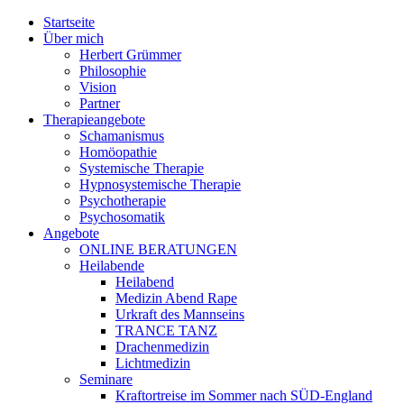
Jump to navigation
Startseite
Über mich
Herbert Grümmer
Philosophie
Vision
Partner
Therapieangebote
Schamanismus
Homöopathie
Systemische Therapie
Hypnosystemische Therapie
Psychotherapie
Psychosomatik
Angebote
ONLINE BERATUNGEN
Heilabende
Heilabend
Medizin Abend Rape
Urkraft des Mannseins
TRANCE TANZ
Drachenmedizin
Lichtmedizin
Seminare
Kraftortreise im Sommer nach SÜD-England