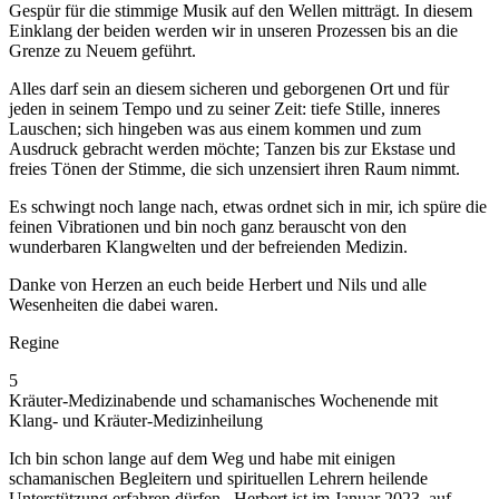
Gespür für die stimmige Musik auf den Wellen mitträgt. In diesem
Einklang der beiden werden wir in unseren Prozessen bis an die
Grenze zu Neuem geführt.
Alles darf sein an diesem sicheren und geborgenen Ort und für
jeden in seinem Tempo und zu seiner Zeit: tiefe Stille, inneres
Lauschen; sich hingeben was aus einem kommen und zum
Ausdruck gebracht werden möchte; Tanzen bis zur Ekstase und
freies Tönen der Stimme, die sich unzensiert ihren Raum nimmt.
Es schwingt noch lange nach, etwas ordnet sich in mir, ich spüre die
feinen Vibrationen und bin noch ganz berauscht von den
wunderbaren Klangwelten und der befreienden Medizin.
Danke von Herzen an euch beide Herbert und Nils und alle
Wesenheiten die dabei waren.
Regine
5
Kräuter-Medizinabende und schamanisches Wochenende mit
Klang- und Kräuter-Medizinheilung
Ich bin schon lange auf dem Weg und habe mit einigen
schamanischen Begleitern und spirituellen Lehrern heilende
Unterstützung erfahren dürfen. Herbert ist im Januar 2023, auf