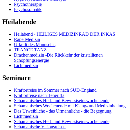
Psychotherapie
Psychosomatik
Heilabende
Heilabend - HEILIGES MEDIZINRAD DER INKAS
Rape`Medizin
Urkraft des Mannseins
TRANCE TANZ
Drachenmedizin -Die Rückkehr der kristallienen
Schöpfungsenergie
Lichtmedizin
Seminare
Kraftortreise im Sommer nach SÜD-England
Kraftortreise nach Teneriffa
Schamanisches Heil- und Bewusstseinswochenende
Schamanisches Wochenende mit Klang- und Medizinheilung
Das Urweibliche - das Urmännliche - die Begegnung
Lichtmedizin
Schamanisches Heil- und Bewusstseinswochenende
Schamanische Visionsreisen