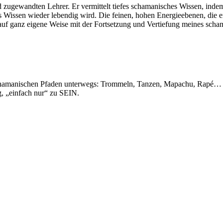
 zugewandten Lehrer. Er vermittelt tiefes schamanisches Wissen, indem e
 Wissen wieder lebendig wird. Die feinen, hohen Energieebenen, die er 
 auf ganz eigene Weise mit der Fortsetzung und Vertiefung meines sch
hamanischen Pfaden unterwegs: Trommeln, Tanzen, Mapachu, Rapé… Jeder 
g, „einfach nur“ zu SEIN.