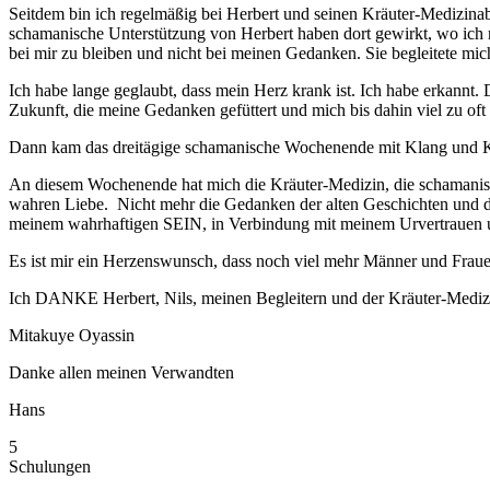
Seitdem bin ich regelmäßig bei Herbert und seinen Kräuter-Medizinab
schamanische Unterstützung von Herbert haben dort gewirkt, wo ich mic
bei mir zu bleiben und nicht bei meinen Gedanken. Sie begleitete mi
Ich habe lange geglaubt, dass mein Herz krank ist. Ich habe erkannt
Zukunft, die meine Gedanken gefüttert und mich bis dahin viel zu oft
Dann kam das dreitägige schamanische Wochenende mit Klang und K
An diesem Wochenende hat mich die Kräuter-Medizin, die schamanisc
wahren Liebe. Nicht mehr die Gedanken der alten Geschichten und d
meinem wahrhaftigen SEIN, in Verbindung mit meinem Urvertrauen un
Es ist mir ein Herzenswunsch, dass noch viel mehr Männer und Frauen
Ich DANKE Herbert, Nils, meinen Begleitern und der Kräuter-Mediz
Mitakuye Oyassin
Danke allen meinen Verwandten
Hans
5
Schulungen