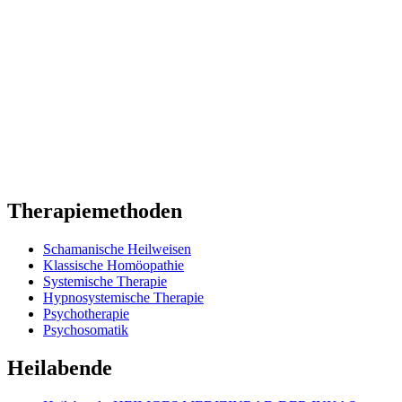
Therapiemethoden
Schamanische Heilweisen
Klassische Homöopathie
Systemische Therapie
Hypnosystemische Therapie
Psychotherapie
Psychosomatik
Heilabende