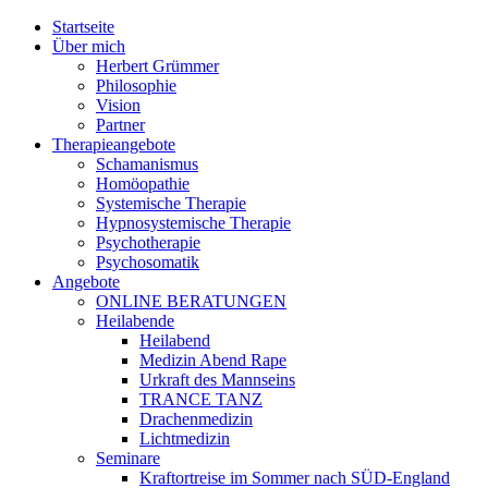
Jump to navigation
Startseite
Über mich
Herbert Grümmer
Philosophie
Vision
Partner
Therapieangebote
Schamanismus
Homöopathie
Systemische Therapie
Hypnosystemische Therapie
Psychotherapie
Psychosomatik
Angebote
ONLINE BERATUNGEN
Heilabende
Heilabend
Medizin Abend Rape
Urkraft des Mannseins
TRANCE TANZ
Drachenmedizin
Lichtmedizin
Seminare
Kraftortreise im Sommer nach SÜD-England