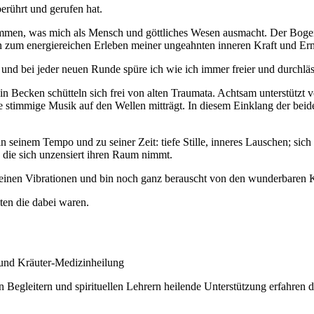
rührt und gerufen hat.
men, was mich als Mensch und göttliches Wesen ausmacht. Der Bogen 
 zum energiereichen Erleben meiner ungeahnten inneren Kraft und Er
e und bei jeder neuen Runde spüre ich wie ich immer freier und durchlä
Becken schütteln sich frei von alten Traumata. Achtsam unterstützt vo
ie stimmige Musik auf den Wellen mitträgt. In diesem Einklang der be
 in seinem Tempo und zu seiner Zeit: tiefe Stille, inneres Lauschen;
 die sich unzensiert ihren Raum nimmt.
e feinen Vibrationen und bin noch ganz berauscht von den wunderbaren
ten die dabei waren.
und Kräuter-Medizinheilung
Begleitern und spirituellen Lehrern heilende Unterstützung erfahren dü