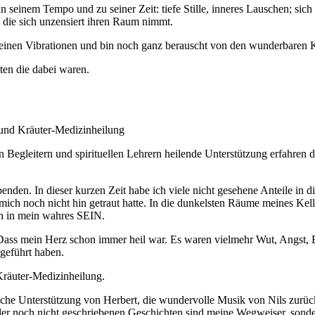
 in seinem Tempo und zu seiner Zeit: tiefe Stille, inneres Lauschen;
 die sich unzensiert ihren Raum nimmt.
e feinen Vibrationen und bin noch ganz berauscht von den wunderbaren
ten die dabei waren.
und Kräuter-Medizinheilung
Begleitern und spirituellen Lehrern heilende Unterstützung erfahren dü
enden. In dieser kurzen Zeit habe ich viele nicht gesehene Anteile in 
h noch nicht hin getraut hatte. In die dunkelsten Räume meines Kellers
ch in mein wahres SEIN.
. Dass mein Herz schon immer heil war. Es waren vielmehr Wut, Angst,
 geführt haben.
räuter-Medizinheilung.
he Unterstützung von Herbert, die wundervolle Musik von Nils zurück 
er noch nicht geschriebenen Geschichten sind meine Wegweiser, sonde