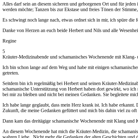
Alles darf sein an diesem sicheren und geborgenen Ort und für jeden
werden möchte; Tanzen bis zur Ekstase und freies Tönen der Stimme,
Es schwingt noch lange nach, etwas ordnet sich in mir, ich spüre di
Danke von Herzen an euch beide Herbert und Nils und alle Wesenhei
Regine
5
Kräuter-Medizinabende und schamanisches Wochenende mit Klang- 
Ich bin schon lange auf dem Weg und habe mit einigen schamanischen 
getreten.
Seitdem bin ich regelmäßig bei Herbert und seinen Kräuter-Medizinab
schamanische Unterstützung von Herbert haben dort gewirkt, wo ich mic
bei mir zu bleiben und nicht bei meinen Gedanken. Sie begleitete mi
Ich habe lange geglaubt, dass mein Herz krank ist. Ich habe erkannt
Zukunft, die meine Gedanken gefüttert und mich bis dahin viel zu oft
Dann kam das dreitägige schamanische Wochenende mit Klang und K
An diesem Wochenende hat mich die Kräuter-Medizin, die schamanisc
wahren Liebe. Nicht mehr die Gedanken der alten Geschichten und d