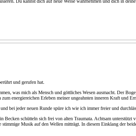
sieren. Du kannst dich auf neue Weise wahrnehmen und dich in deinem 
rührt und gerufen hat.
men, was mich als Mensch und göttliches Wesen ausmacht. Der Bogen 
 zum energiereichen Erleben meiner ungeahnten inneren Kraft und Er
e und bei jeder neuen Runde spüre ich wie ich immer freier und durchlä
Becken schütteln sich frei von alten Traumata. Achtsam unterstützt vo
ie stimmige Musik auf den Wellen mitträgt. In diesem Einklang der be