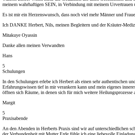
meinem wahrhaftigen SEIN, in Verbindung mit meinem Urvertrauen un
Es ist mir ein Herzenswunsch, dass noch viel mehr Männer und Frauen
Ich DANKE Herbert, Nils, meinen Begleitern und der Kräuter-Mediz
Mitakuye Oyassin
Danke allen meinen Verwandten
Hans
5
Schulungen
In den Schulungen erlebe ich Herbert als einen sehr authentischen und
Erfahrungswissen tief in mir verankern kann und mein eigenes inneres
öffnen sich Räume, in denen sich für mich weitere Heilungsprozesse
Margit
5
Praxisabende
An den Abenden in Herberts Praxis sind wir auf unterschiedlichen sc
der Verbundenheit mit Mutter Erde fühle ich eine liebevolle Einladun