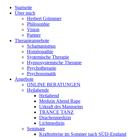
Jump to navigation
Startseite
Über mich
Herbert Grümmer
Philosophie
Vision
Partner
Therapieangebote
Schamanismus
Homöopathie
Systemische Therapie
Hypnosystemische Therapie
Psychotherapie
Psychosomatik
Angebote
ONLINE BERATUNGEN
Heilabende
Heilabend
Medizin Abend Rape
Urkraft des Mannseins
TRANCE TANZ
Drachenmedizin
Lichtmedizin
Seminare
Kraftortreise im Sommer nach SÜD-England