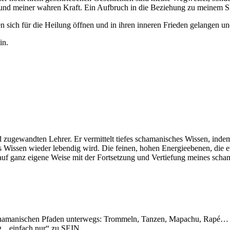
d meiner wahren Kraft. Ein Aufbruch in die Beziehung zu meinem SEIN
 sich für die Heilung öffnen und in ihren inneren Frieden gelangen un
in.
 zugewandten Lehrer. Er vermittelt tiefes schamanisches Wissen, indem e
 Wissen wieder lebendig wird. Die feinen, hohen Energieebenen, die er 
 auf ganz eigene Weise mit der Fortsetzung und Vertiefung meines sch
hamanischen Pfaden unterwegs: Trommeln, Tanzen, Mapachu, Rapé… Jeder 
g, „einfach nur“ zu SEIN.