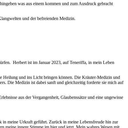
 sich hingeben was aus einem kommen und zum Ausdruck gebracht
 Klangwelten und der befreienden Medizin.
rfen. Herbert ist im Januar 2023, auf Teneriffa, in mein Leben
die Heilung und ins Licht bringen können. Die Kräuter-Medizin und
. Die Medizin ist dabei sanft und gleichzeitig forderte sie mich auf
 Erlebnisse aus der Vergangenheit, Glaubenssätze und eine ungewisse
in meine Urkraft geführt. Zurück in meine Lebensfreude hin zur
rn meine innere Stimme im hier und jetzt. Mein wahres Wesen mit