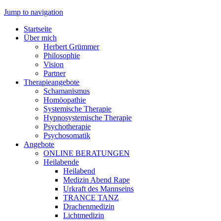
Jump to navigation
Startseite
Über mich
Herbert Grümmer
Philosophie
Vision
Partner
Therapieangebote
Schamanismus
Homöopathie
Systemische Therapie
Hypnosystemische Therapie
Psychotherapie
Psychosomatik
Angebote
ONLINE BERATUNGEN
Heilabende
Heilabend
Medizin Abend Rape
Urkraft des Mannseins
TRANCE TANZ
Drachenmedizin
Lichtmedizin