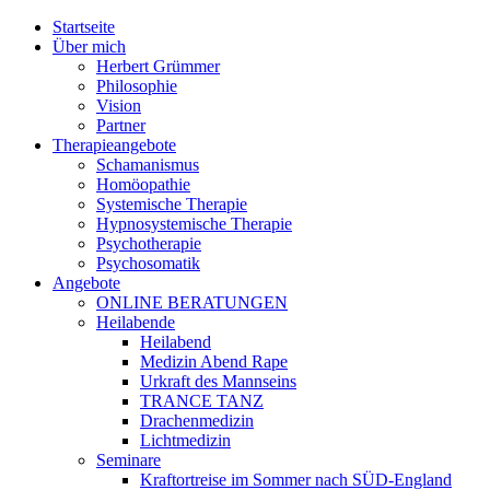
Jump to navigation
Startseite
Über mich
Herbert Grümmer
Philosophie
Vision
Partner
Therapieangebote
Schamanismus
Homöopathie
Systemische Therapie
Hypnosystemische Therapie
Psychotherapie
Psychosomatik
Angebote
ONLINE BERATUNGEN
Heilabende
Heilabend
Medizin Abend Rape
Urkraft des Mannseins
TRANCE TANZ
Drachenmedizin
Lichtmedizin
Seminare
Kraftortreise im Sommer nach SÜD-England